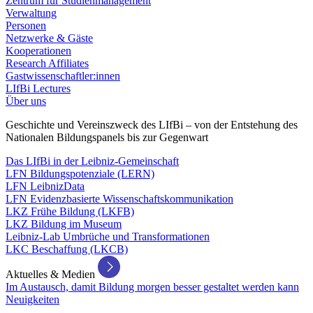
Zentrum für Studienmanagement
Verwaltung
Personen
Netzwerke & Gäste
Kooperationen
Research Affiliates
Gastwissenschaftler:innen
LIfBi Lectures
Über uns
Geschichte und Vereinszweck des LIfBi – von der Entstehung des
Nationalen Bildungspanels bis zur Gegenwart
Das LIfBi in der Leibniz-Gemeinschaft
LFN Bildungspotenziale (LERN)
LFN LeibnizData
LFN Evidenzbasierte Wissenschaftskommunikation
LKZ Frühe Bildung (LKFB)
LKZ Bildung im Museum
Leibniz-Lab Umbrüche und Transformationen
LKC Beschaffung (LKCB)
Aktuelles & Medien
Im Austausch, damit Bildung morgen besser gestaltet werden kann
Neuigkeiten