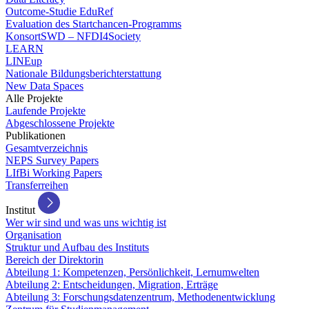
Outcome-Studie EduRef
Evaluation des Startchancen-Programms
KonsortSWD – NFDI4Society
LEARN
LINEup
Nationale Bildungsberichterstattung
New Data Spaces
Alle Projekte
Laufende Projekte
Abgeschlossene Projekte
Publikationen
Gesamtverzeichnis
NEPS Survey Papers
LIfBi Working Papers
Transferreihen
Institut
Wer wir sind und was uns wichtig ist
Organisation
Struktur und Aufbau des Instituts
Bereich der Direktorin
Abteilung 1: Kompetenzen, Persönlichkeit, Lernumwelten
Abteilung 2: Entscheidungen, Migration, Erträge
Abteilung 3: Forschungsdatenzentrum, Methodenentwicklung