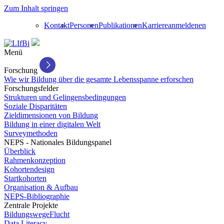
Zum Inhalt springen
Kontakt
Personen
Publikationen
Karriere
anmelden
en
Menü
Forschung
Wie wir Bildung über die gesamte Lebensspanne erforschen
Forschungsfelder
Strukturen und Gelingensbedingungen
Soziale Disparitäten
Zieldimensionen von Bildung
Bildung in einer digitalen Welt
Surveymethoden
NEPS - Nationales Bildungspanel
Überblick
Rahmenkonzeption
Kohortendesign
Startkohorten
Organisation & Aufbau
NEPS-Bibliographie
Zentrale Projekte
BildungswegeFlucht
Data Literacy