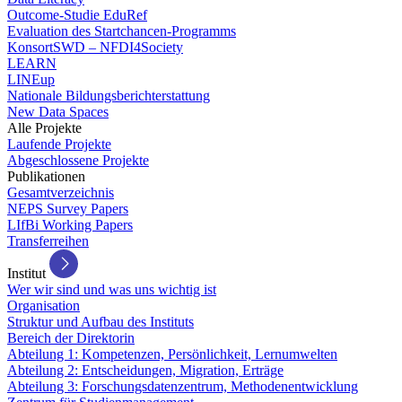
Outcome-Studie EduRef
Evaluation des Startchancen-Programms
KonsortSWD – NFDI4Society
LEARN
LINEup
Nationale Bildungsberichterstattung
New Data Spaces
Alle Projekte
Laufende Projekte
Abgeschlossene Projekte
Publikationen
Gesamtverzeichnis
NEPS Survey Papers
LIfBi Working Papers
Transferreihen
Institut
Wer wir sind und was uns wichtig ist
Organisation
Struktur und Aufbau des Instituts
Bereich der Direktorin
Abteilung 1: Kompetenzen, Persönlichkeit, Lernumwelten
Abteilung 2: Entscheidungen, Migration, Erträge
Abteilung 3: Forschungsdatenzentrum, Methodenentwicklung