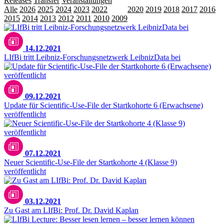
Releases
Transfer
Veranstaltungen
Alle
2026
2025
2024
2023
2022
2021
2020
2019
2018
2017
2016
2015
2014
2013
2012
2011
2010
2009
14.12.2021
LIfBi tritt Leibniz-Forschungsnetzwerk LeibnizData bei
09.12.2021
Update für Scientific-Use-File der Startkohorte 6 (Erwachsene)
veröffentlicht
07.12.2021
Neuer Scientific-Use-File der Startkohorte 4 (Klasse 9)
veröffentlicht
03.12.2021
Zu Gast am LIfBi: Prof. Dr. David Kaplan