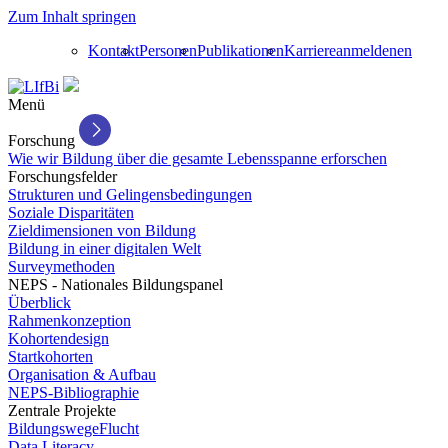
Zum Inhalt springen
Kontakt
Personen
Publikationen
Karriere
anmelden
en
Menü
Forschung
Wie wir Bildung über die gesamte Lebensspanne erforschen
Forschungsfelder
Strukturen und Gelingensbedingungen
Soziale Disparitäten
Zieldimensionen von Bildung
Bildung in einer digitalen Welt
Surveymethoden
NEPS - Nationales Bildungspanel
Überblick
Rahmenkonzeption
Kohortendesign
Startkohorten
Organisation & Aufbau
NEPS-Bibliographie
Zentrale Projekte
BildungswegeFlucht
Data Literacy