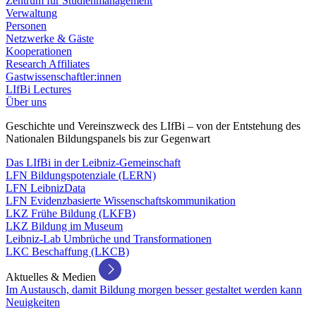
Zentrum für Studienmanagement
Verwaltung
Personen
Netzwerke & Gäste
Kooperationen
Research Affiliates
Gastwissenschaftler:innen
LIfBi Lectures
Über uns
Geschichte und Vereinszweck des LIfBi – von der Entstehung des
Nationalen Bildungspanels bis zur Gegenwart
Das LIfBi in der Leibniz-Gemeinschaft
LFN Bildungspotenziale (LERN)
LFN LeibnizData
LFN Evidenzbasierte Wissenschaftskommunikation
LKZ Frühe Bildung (LKFB)
LKZ Bildung im Museum
Leibniz-Lab Umbrüche und Transformationen
LKC Beschaffung (LKCB)
Aktuelles & Medien
Im Austausch, damit Bildung morgen besser gestaltet werden kann
Neuigkeiten