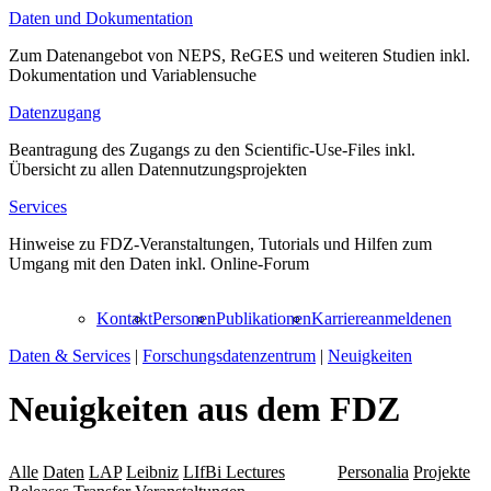
Daten und Dokumentation
Zum Datenangebot von NEPS, ReGES und weiteren Studien inkl.
Dokumentation und Variablensuche
Datenzugang
Beantragung des Zugangs zu den Scientific-Use-Files inkl.
Übersicht zu allen Datennutzungsprojekten
Services
Hinweise zu FDZ-Veranstaltungen, Tutorials und Hilfen zum
Umgang mit den Daten inkl. Online-Forum
Kontakt
Personen
Publikationen
Karriere
anmelden
en
Daten & Services
|
Forschungsdatenzentrum
|
Neuigkeiten
Neuigkeiten aus dem FDZ
Alle
Daten
LAP
Leibniz
LIfBi Lectures
NEPS
Personalia
Projekte