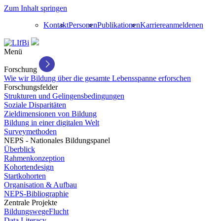
Zum Inhalt springen
Kontakt
Personen
Publikationen
Karriere
anmelden
en
Menü
Forschung
Wie wir Bildung über die gesamte Lebensspanne erforschen
Forschungsfelder
Strukturen und Gelingensbedingungen
Soziale Disparitäten
Zieldimensionen von Bildung
Bildung in einer digitalen Welt
Surveymethoden
NEPS - Nationales Bildungspanel
Überblick
Rahmenkonzeption
Kohortendesign
Startkohorten
Organisation & Aufbau
NEPS-Bibliographie
Zentrale Projekte
BildungswegeFlucht
Data Literacy