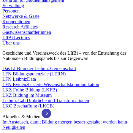
Zentrum für Studienmanagement
Verwaltung
Personen
Netzwerke & Gäste
Kooperationen
Research Affiliates
Gastwissenschaftler:innen
LIfBi Lectures
Über uns
Geschichte und Vereinszweck des LIfBi – von der Entstehung des
Nationalen Bildungspanels bis zur Gegenwart
Das LIfBi in der Leibniz-Gemeinschaft
LFN Bildungspotenziale (LERN)
LFN LeibnizData
LFN Evidenzbasierte Wissenschaftskommunikation
LKZ Frühe Bildung (LKFB)
LKZ Bildung im Museum
Leibniz-Lab Umbrüche und Transformationen
LKC Beschaffung (LKCB)
Aktuelles & Medien
Im Austausch, damit Bildung morgen besser gestaltet werden kann
Neuigkeiten