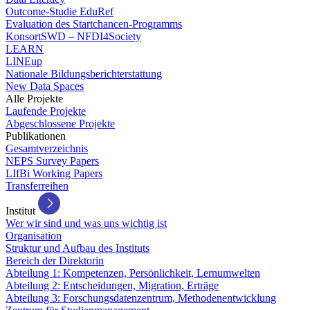
Outcome-Studie EduRef
Evaluation des Startchancen-Programms
KonsortSWD – NFDI4Society
LEARN
LINEup
Nationale Bildungsberichterstattung
New Data Spaces
Alle Projekte
Laufende Projekte
Abgeschlossene Projekte
Publikationen
Gesamtverzeichnis
NEPS Survey Papers
LIfBi Working Papers
Transferreihen
Institut
Wer wir sind und was uns wichtig ist
Organisation
Struktur und Aufbau des Instituts
Bereich der Direktorin
Abteilung 1: Kompetenzen, Persönlichkeit, Lernumwelten
Abteilung 2: Entscheidungen, Migration, Erträge
Abteilung 3: Forschungsdatenzentrum, Methodenentwicklung