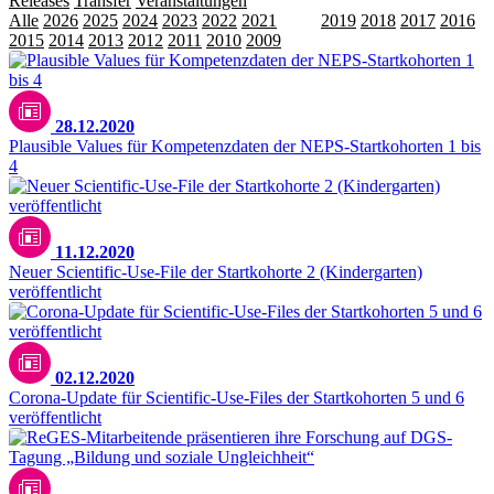
Releases
Transfer
Veranstaltungen
Alle
2026
2025
2024
2023
2022
2021
2020
2019
2018
2017
2016
2015
2014
2013
2012
2011
2010
2009
28.12.2020
Plausible Values für Kompetenzdaten der NEPS-Startkohorten 1 bis
4
11.12.2020
Neuer Scientific-Use-File der Startkohorte 2 (Kindergarten)
veröffentlicht
02.12.2020
Corona-Update für Scientific-Use-Files der Startkohorten 5 und 6
veröffentlicht