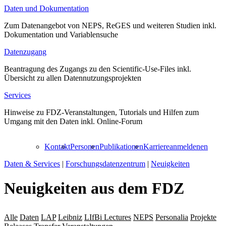
Daten und Dokumentation
Zum Datenangebot von NEPS, ReGES und weiteren Studien inkl.
Dokumentation und Variablensuche
Datenzugang
Beantragung des Zugangs zu den Scientific-Use-Files inkl.
Übersicht zu allen Datennutzungsprojekten
Services
Hinweise zu FDZ-Veranstaltungen, Tutorials und Hilfen zum
Umgang mit den Daten inkl. Online-Forum
Kontakt
Personen
Publikationen
Karriere
anmelden
en
Daten & Services
|
Forschungsdatenzentrum
|
Neuigkeiten
Neuigkeiten aus dem FDZ
Alle
Daten
LAP
Leibniz
LIfBi Lectures
NEPS
Personalia
Projekte