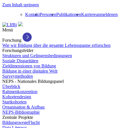
Zum Inhalt springen
Kontakt
Personen
Publikationen
Karriere
anmelden
en
Menü
Forschung
Wie wir Bildung über die gesamte Lebensspanne erforschen
Forschungsfelder
Strukturen und Gelingensbedingungen
Soziale Disparitäten
Zieldimensionen von Bildung
Bildung in einer digitalen Welt
Surveymethoden
NEPS - Nationales Bildungspanel
Überblick
Rahmenkonzeption
Kohortendesign
Startkohorten
Organisation & Aufbau
NEPS-Bibliographie
Zentrale Projekte
BildungswegeFlucht
Data Literacy