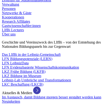
Zentrum für Studienmanagement
Verwaltung
Personen
Netzwerke & Gäste
Kooperationen
Research Affiliates
Gastwissenschaftler:innen
LIfBi Lectures
Über uns
Geschichte und Vereinszweck des LIfBi – von der Entstehung des
Nationalen Bildungspanels bis zur Gegenwart
Das LIfBi in der Leibniz-Gemeinschaft
LFN Bildungspotenziale (LERN)
LFN LeibnizData
LFN Evidenzbasierte Wissenschaftskommunikation
LKZ Frühe Bildung (LKFB)
LKZ Bildung im Museum
Leibniz-Lab Umbrüche und Transformationen
LKC Beschaffung (LKCB)
Aktuelles & Medien
Im Austausch, damit Bildung morgen besser gestaltet werden kann
Neuigkeiten