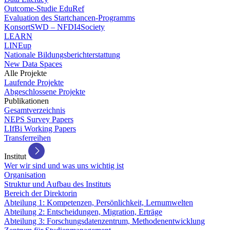
Outcome-Studie EduRef
Evaluation des Startchancen-Programms
KonsortSWD – NFDI4Society
LEARN
LINEup
Nationale Bildungsberichterstattung
New Data Spaces
Alle Projekte
Laufende Projekte
Abgeschlossene Projekte
Publikationen
Gesamtverzeichnis
NEPS Survey Papers
LIfBi Working Papers
Transferreihen
Institut
Wer wir sind und was uns wichtig ist
Organisation
Struktur und Aufbau des Instituts
Bereich der Direktorin
Abteilung 1: Kompetenzen, Persönlichkeit, Lernumwelten
Abteilung 2: Entscheidungen, Migration, Erträge
Abteilung 3: Forschungsdatenzentrum, Methodenentwicklung