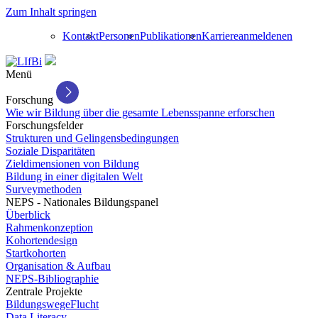
Zum Inhalt springen
Kontakt
Personen
Publikationen
Karriere
anmelden
en
Menü
Forschung
Wie wir Bildung über die gesamte Lebensspanne erforschen
Forschungsfelder
Strukturen und Gelingensbedingungen
Soziale Disparitäten
Zieldimensionen von Bildung
Bildung in einer digitalen Welt
Surveymethoden
NEPS - Nationales Bildungspanel
Überblick
Rahmenkonzeption
Kohortendesign
Startkohorten
Organisation & Aufbau
NEPS-Bibliographie
Zentrale Projekte
BildungswegeFlucht
Data Literacy