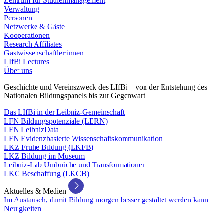
Zentrum für Studienmanagement
Verwaltung
Personen
Netzwerke & Gäste
Kooperationen
Research Affiliates
Gastwissenschaftler:innen
LIfBi Lectures
Über uns
Geschichte und Vereinszweck des LIfBi – von der Entstehung des
Nationalen Bildungspanels bis zur Gegenwart
Das LIfBi in der Leibniz-Gemeinschaft
LFN Bildungspotenziale (LERN)
LFN LeibnizData
LFN Evidenzbasierte Wissenschaftskommunikation
LKZ Frühe Bildung (LKFB)
LKZ Bildung im Museum
Leibniz-Lab Umbrüche und Transformationen
LKC Beschaffung (LKCB)
Aktuelles & Medien
Im Austausch, damit Bildung morgen besser gestaltet werden kann
Neuigkeiten