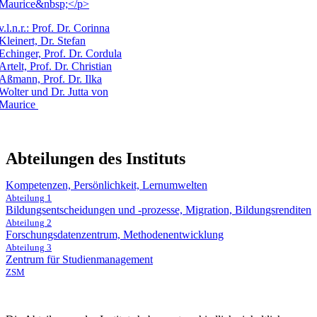
v.l.n.r.: Prof. Dr. Corinna
Kleinert, Dr. Stefan
Echinger, Prof. Dr. Cordula
Artelt, Prof. Dr. Christian
Aßmann, Prof. Dr. Ilka
Wolter und Dr. Jutta von
Maurice
Abteilungen des Instituts
Kompetenzen, Persönlichkeit, Lernumwelten
Abteilung 1
Bildungsentscheidungen und -prozesse, Migration, Bildungsrenditen
Abteilung 2
Forschungsdatenzentrum, Methodenentwicklung
Abteilung 3
Zentrum für Studienmanagement
ZSM