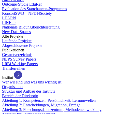
Outcome-Studie EduRef
Evaluation des Startchancen-Programms
KonsortSWD – NFDI4Society
LEARN
LINEup
Nationale Bildungsberichterstattung
New Data Spaces
Alle Projekte
Laufende Projekte
Abgeschlossene Projekte
Publikationen
Gesamtverzeichnis
NEPS Survey Papers
LIfBi Working Papers
Transferreihen
Institut
Wer wir sind und was uns wichtig ist
Organisation
Struktur und Aufbau des Instituts
Bereich der Direktorin
Abteilung 1: Kompetenzen, Persönlichkeit, Lernumwelten
Abteilung 2: Entscheidungen, Migration, Erträge
Abteilung 3: Forschungsdatenzentrum, Methodenentwicklung