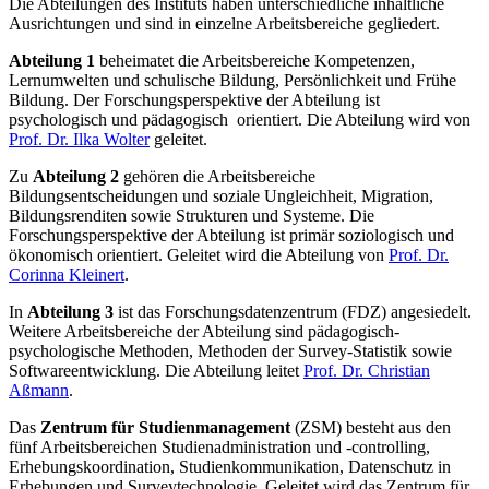
Die Abteilungen des Instituts haben unterschiedliche inhaltliche
Ausrichtungen und sind in einzelne Arbeitsbereiche gegliedert.
Abteilung 1
beheimatet die Arbeitsbereiche Kompetenzen,
Lernumwelten und schulische Bildung, Persönlichkeit und Frühe
Bildung. Der Forschungsperspektive der Abteilung ist
psychologisch und pädagogisch orientiert. Die Abteilung wird von
Prof. Dr. Ilka Wolter
geleitet.
Zu
Abteilung 2
gehören die Arbeitsbereiche
Bildungsentscheidungen und soziale Ungleichheit, Migration,
Bildungsrenditen sowie Strukturen und Systeme. Die
Forschungsperspektive der Abteilung ist primär soziologisch und
ökonomisch orientiert. Geleitet wird die Abteilung von
Prof. Dr.
Corinna Kleinert
.
In
Abteilung 3
ist das Forschungsdatenzentrum (FDZ) angesiedelt.
Weitere Arbeitsbereiche der Abteilung sind pädagogisch-
psychologische Methoden, Methoden der Survey-Statistik sowie
Softwareentwicklung. Die Abteilung leitet
Prof. Dr. Christian
Aßmann
.
Das
Zentrum für Studienmanagement
(ZSM) besteht aus den
fünf Arbeitsbereichen Studienadministration und -controlling,
Erhebungskoordination, Studienkommunikation, Datenschutz in
Erhebungen und Surveytechnologie. Geleitet wird das Zentrum für