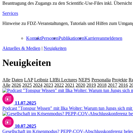
Beantragung des Zugangs zu den Scientific-Use-Files inkl. Übersicht
Services
Hinweise zu FDZ-Veranstaltungen, Tutorials und Hilfen zum Umgang
Kontakt
Personen
Publikationen
Karriere
anmelden
en
Aktuelles & Medien
|
Neuigkeiten
Neuigkeiten
Alle
Daten
LAP
Leibniz
LIfBi Lectures
NEPS
Personalia
Projekte
Re
Alle
2026
2025
2024
2023
2022
2021
2020
2019
2018
2017
2016
2
11.07.2025
Podcast "Tonspur Wissen" mit Ilka Wolter: Warum tun Jungs sich mi
10.07.2025
Gesellschaft im Krisenmodus? PEPP-COV-Abschlusskonferenz beleuch