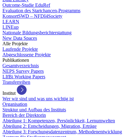
Outcome-Studie EduRef
Evaluation des Startchancen-Programms
KonsortSWD – NFDI4Society
LEARN
LINEup
Nationale Bildungsberichterstattung
New Data Spaces
Alle Projekte
Laufende Projekte
Abgeschlossene Projekte
Publikationen
Gesamtverzeichnis
NEPS Survey Papers
LIfBi Working Papers
Transferreihen
Institut
Wer wir sind und was uns wichtig ist
Organisation
Struktur und Aufbau des Instituts
Bereich der Direktorin
Abteilung 1: Kompetenzen, Persönlichkeit, Lernumwelten
Abteilung 2: Entscheidungen, Migration, Erträge
Abteilung 3: Forschungsdatenzentrum, Methodenentwicklung