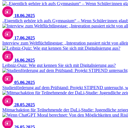
18.06.2025
„Eigentlich gehöre ich aufs Gymnasium“ – Wenn Schüler:innen glaube
17.06.2025
Interview zum Weltflüchtlingstag: „Integration passiert nicht von all
16.06.2025
Leibniz-Quiz: Wie gut kennen Sie sich mit Digitalisierung aus?
05.06.2025
Studienförderung auf dem Prüfstand: Projekt STIPEND untersucht, we
28.05.2025
Mitmachaktion für Teilnehmende der DaLi-Studie: Jugendliche zeigen k
26.05.2025