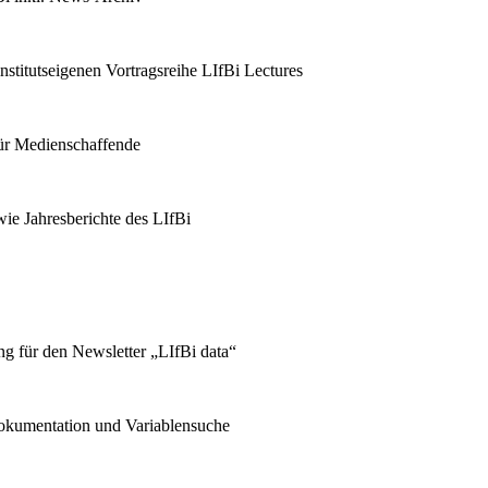
stitutseigenen Vortragsreihe LIfBi Lectures
für Medienschaffende
ie Jahresberichte des LIfBi
g für den Newsletter „LIfBi data“
kumentation und Variablensuche