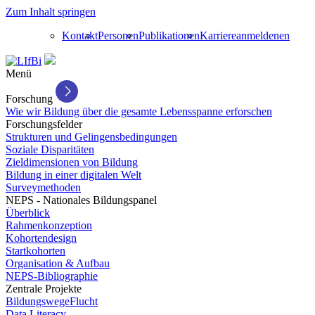
Zum Inhalt springen
Kontakt
Personen
Publikationen
Karriere
anmelden
en
Menü
Forschung
Wie wir Bildung über die gesamte Lebensspanne erforschen
Forschungsfelder
Strukturen und Gelingensbedingungen
Soziale Disparitäten
Zieldimensionen von Bildung
Bildung in einer digitalen Welt
Surveymethoden
NEPS - Nationales Bildungspanel
Überblick
Rahmenkonzeption
Kohortendesign
Startkohorten
Organisation & Aufbau
NEPS-Bibliographie
Zentrale Projekte
BildungswegeFlucht
Data Literacy