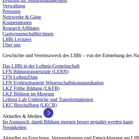
Zentrum für Studienmanagement
Verwaltung
Personen
Netzwerke & Gäste
Kooperationen
Research Affiliates
Gastwissenschaftler:innen
LIfBi Lectures
Über uns
Geschichte und Vereinszweck des LIfBi – von der Entstehung des Na
Das LIfBi in der Leibniz-Gemeinschaft
LFN Bildungspotenziale (LERN)
LFN LeibnizData
LFN Evidenzbasierte Wissenschaftskommunikation
LKZ Frühe Bildung (LKFB)
LKZ Bildung im Museum
Leibniz-Lab Umbrüche und Transformationen
LKC Beschaffung (LKCB)
Aktuelles & Medien
Im Austausch, damit Bildung morgen besser gestaltet werden kann
Neuigkeiten
Aktuelles zu Forschung, Veranstaltungen und Entwicklungen am LIf