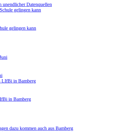
 unendlicher Datenquellen
chule gelingen kann
ni
IfBi in Bamberg