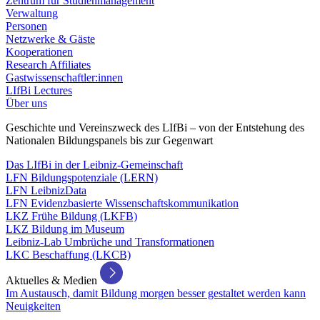
Zentrum für Studienmanagement
Verwaltung
Personen
Netzwerke & Gäste
Kooperationen
Research Affiliates
Gastwissenschaftler:innen
LIfBi Lectures
Über uns
Geschichte und Vereinszweck des LIfBi – von der Entstehung des
Nationalen Bildungspanels bis zur Gegenwart
Das LIfBi in der Leibniz-Gemeinschaft
LFN Bildungspotenziale (LERN)
LFN LeibnizData
LFN Evidenzbasierte Wissenschaftskommunikation
LKZ Frühe Bildung (LKFB)
LKZ Bildung im Museum
Leibniz-Lab Umbrüche und Transformationen
LKC Beschaffung (LKCB)
Aktuelles & Medien
Im Austausch, damit Bildung morgen besser gestaltet werden kann
Neuigkeiten